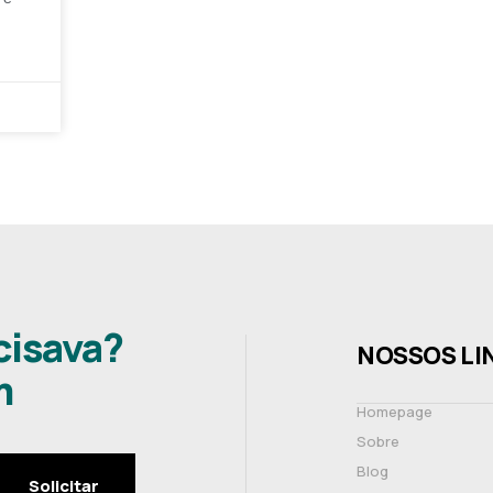
cisava?
NOSSOS LI
m
Homepage
Sobre
Blog
Solicitar