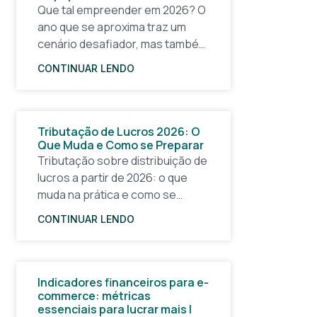
Que tal empreender em 2026? O
ano que se aproxima traz um
cenário desafiador, mas também
cheio de oportunidades para
CONTINUAR LENDO
quem quer tirar uma ideia do
papel e construir um
Tributação de Lucros 2026: O
Que Muda e Como se Preparar
Tributação sobre distribuição de
lucros a partir de 2026: o que
muda na prática e como se
planejar com antecedência A
CONTINUAR LENDO
partir de 1º de janeiro de 2026, a
forma
Indicadores financeiros para e-
commerce: métricas
essenciais para lucrar mais |