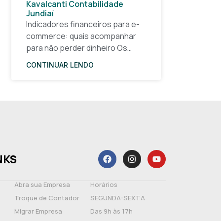
Kavalcanti Contabilidade
Jundiaí
Indicadores financeiros para e-
commerce: quais acompanhar
para não perder dinheiro Os
indicadores financeiros para e-
CONTINUAR LENDO
commerce são a base de
qualquer decisão inteligente em
uma loja virtual. Sem números
claros, o
NKS
Abra sua Empresa
Horários
Troque de Contador
SEGUNDA-SEXTA
Migrar Empresa
Das 9h às 17h