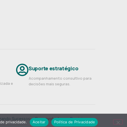
Suporte estratégico
Acompanhamento consultivo para
nizada e
decisões mais seguras.
ilizando Sucessos— Desenvolvido por
Posizionare
.
 de privacidade.
Aceitar
Política de Privacidade