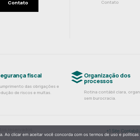
Contato
Contato
egurança fiscal
Organização dos
processos
umprimento das obrigações e
Rotina contábil clara, orga
edução de riscos e multas.
sem burocracia.
itos reservados.
+1 Site Contab
ia. Ao clicar em aceitar você concorda com os termos de uso e políticas