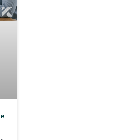
ue
 e