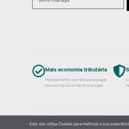
Mais economia tributária
S
Planejamento correto para pagar
C
menos impostos de forma legal.
r
© 2026 Kavalcanti Contabilidade. Todos os dire
Este site utiliza Cookies para melhorar a sua experiênc