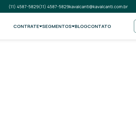
(11) 4587-5829
(11) 4587-5829
kavalcanti@kavalcanti.com.br
CONTRATE
SEGMENTOS
BLOG
CONTATO
 de
 do mercado!