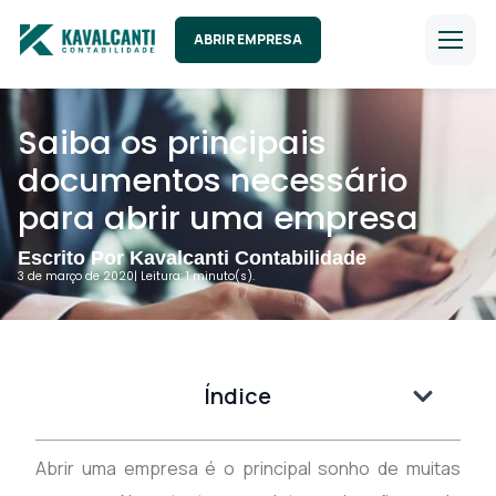
ABRIR EMPRESA
Saiba os principais
documentos necessário
para abrir uma empresa
Escrito Por Kavalcanti Contabilidade
3 de março de 2020
| Leitura: 1 minuto(s).
Índice
Abrir uma empresa é o principal sonho de muitas