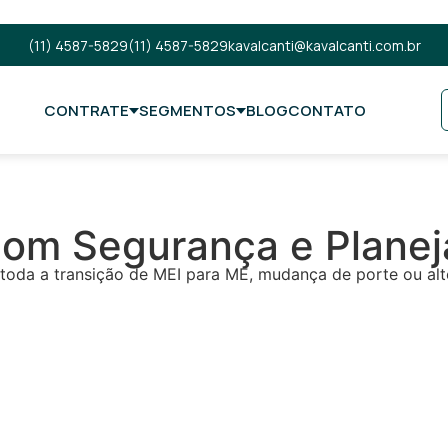
(11) 4587-5829
(11) 4587-5829
kavalcanti@kavalcanti.com.br
CONTRATE
SEGMENTOS
BLOG
CONTATO
om Segurança e Planej
oda a transição de MEI para ME, mudança de porte ou alter