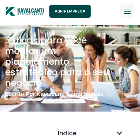
ABRIR EMPRESA
3 dicas para você
montar um
planejamento
estratégico para o seu
negócio
Escrito Por Kavalcanti Contabilidade
10 de março de 2020
| Leitura: 1 minuto(s).
Índice