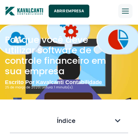
ABRIR EMPRESA
Por que você deve
utilizar software de
controle financeiro em
sua empresa
Escrito Por Kavalcanti Contabilidade
25 de março de 2020
| Leitura: 1 minuto(s).
Índice