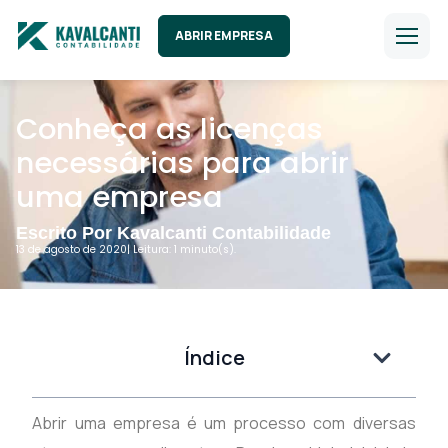
ABRIR EMPRESA
Conheça as licenças
necessárias para abrir
uma empresa
Escrito Por Kavalcanti Contabilidade
13 de agosto de 2020
| Leitura: 1 minuto(s).
Índice
Abrir uma empresa é um processo com diversas