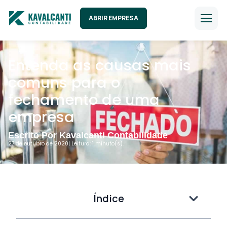
ABRIR EMPRESA
Entenda as causas mais
comuns para o
fechamento de uma
empresa
Escrito Por Kavalcanti Contabilidade
27 de outubro de 2020
| Leitura: 1 minuto(s).
Índice