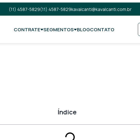
(11) 4587-5829
(11) 4587-5829
kavalcanti@kavalcanti.com.br
CONTRATE
SEGMENTOS
BLOG
CONTATO
e de Empreeendedor
Índice