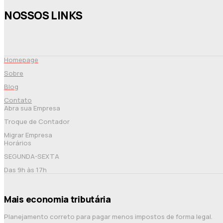
NOSSOS LINKS
Homepage
Sobre
Blog
Contato
Abra sua Empresa
Troque de Contador
Migrar Empresa
Horários
SEGUNDA-SEXTA
Das 9h às 17h
Mais economia tributária
Planejamento correto para pagar menos impostos de forma legal.