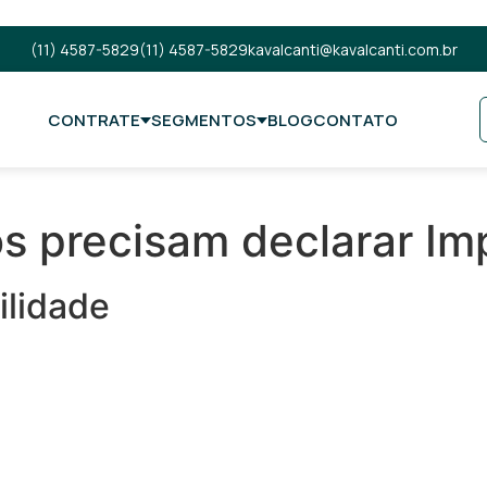
(11) 4587-5829
(11) 4587-5829
kavalcanti@kavalcanti.com.br
CONTRATE
SEGMENTOS
BLOG
CONTATO
os precisam declarar I
ilidade