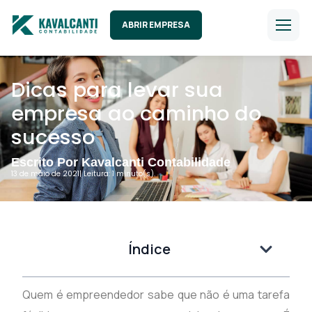
ABRIR EMPRESA
Dicas para levar sua
empresa ao caminho do
sucesso
Escrito Por Kavalcanti Contabilidade
13 de maio de 2021
| Leitura: 1 minuto(s).
Índice
Quem é empreendedor sabe que não é uma tarefa