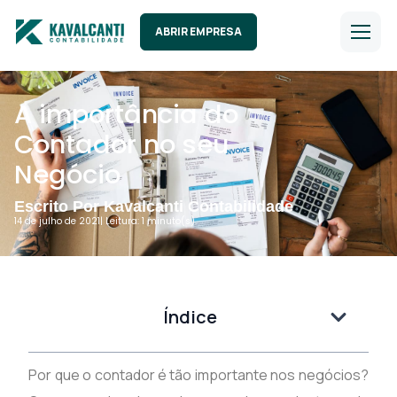
ABRIR EMPRESA
A importância do
Contador no seu
Negócio
Escrito Por Kavalcanti Contabilidade
14 de julho de 2021
| Leitura: 1 minuto(s).
Índice
Por que o contador é tão importante nos negócios?