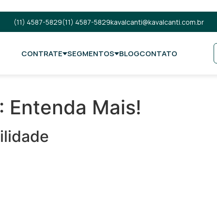
(11) 4587-5829
(11) 4587-5829
kavalcanti@kavalcanti.com.br
CONTRATE
SEGMENTOS
BLOG
CONTATO
: Entenda Mais!
ilidade