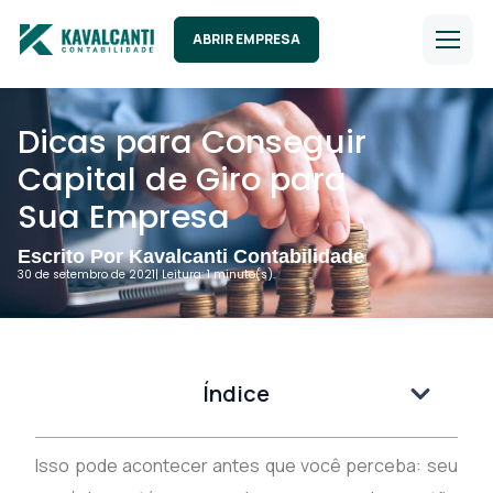
ABRIR EMPRESA
Dicas para Conseguir
Capital de Giro para
Sua Empresa
Escrito Por Kavalcanti Contabilidade
30 de setembro de 2021
| Leitura: 1 minuto(s).
Índice
Isso pode acontecer antes que você perceba: seu