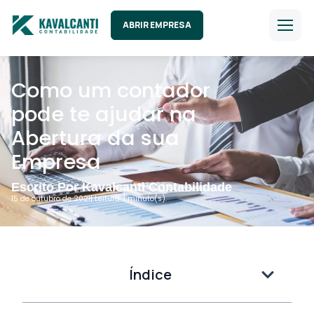
ABRIR EMPRESA
Como um contador
pode te ajudar na
Abertura da sua
Empresa
Escrito Por Kavalcanti Contabilidade
15 de outubro de 2021
| Leitura: 1 minuto(s).
Índice