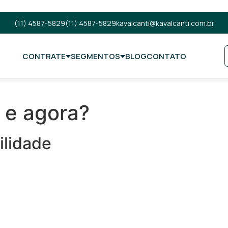
(11) 4587-5829
(11) 4587-5829
kavalcanti@kavalcanti.com.br
CONTRATE
SEGMENTOS
BLOG
CONTATO
, e agora?
ilidade