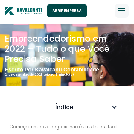
ABRIR EMPRESA
Empreendedorismo em
2022 – Tudo o que Você
Precisa Saber
Escrito Por Kavalcanti Contabilidade
21 de dezembro de 2021
| Leitura: 1 minuto(s).
Índice
Começar um novo negócio não é uma tarefa fácil.