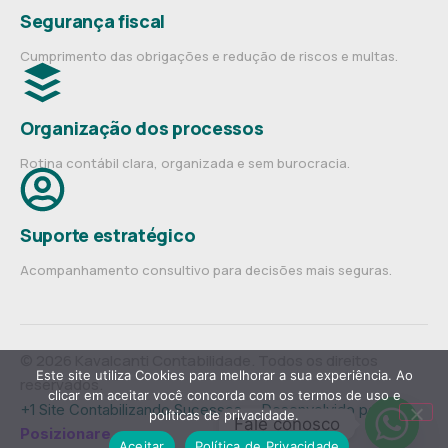
Segurança fiscal
Cumprimento das obrigações e redução de riscos e multas.
Organização dos processos
Rotina contábil clara, organizada e sem burocracia.
Suporte estratégico
Acompanhamento consultivo para decisões mais seguras.
© 2026 Kavalcanti Contabilidade. Todos os direitos
Este site utiliza Cookies para melhorar a sua experiência. Ao
reservados.
clicar em aceitar você concorda com os termos de uso e
+1 Site Contabilizando Sucessos— Desenvolvido por
políticas de privacidade.
Fale conosco
Posizionare
.
Aceitar
Política de Privacidade