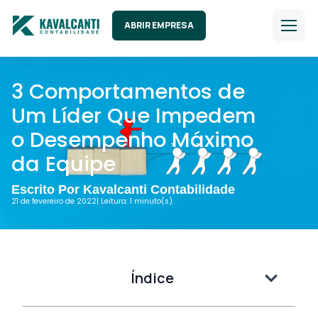
ABRIR EMPRESA
3 Comportamentos de
Um Líder Que Impedem
o Desempenho Máximo
da Equipe
Escrito Por Kavalcanti Contabilidade
21 de fevereiro de 2022
| Leitura: 1 minuto(s).
Índice