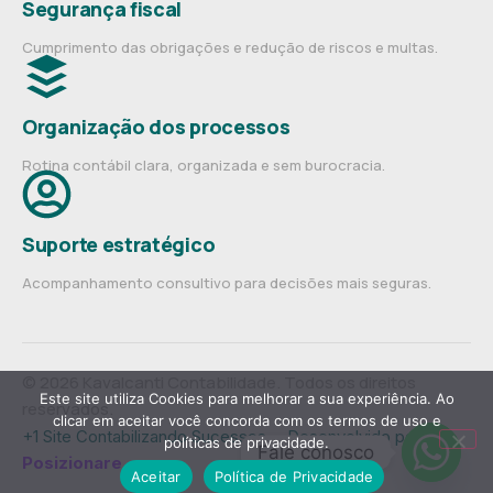
Segurança fiscal
Cumprimento das obrigações e redução de riscos e multas.
Organização dos processos
Rotina contábil clara, organizada e sem burocracia.
Suporte estratégico
Acompanhamento consultivo para decisões mais seguras.
© 2026 Kavalcanti Contabilidade. Todos os direitos
Este site utiliza Cookies para melhorar a sua experiência. Ao
reservados.
clicar em aceitar você concorda com os termos de uso e
+1 Site Contabilizando Sucessos— Desenvolvido por
políticas de privacidade.
Fale conosco
Posizionare
.
Aceitar
Política de Privacidade