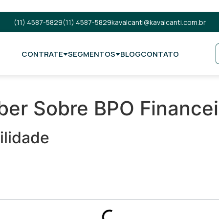
(11) 4587-5829
(11) 4587-5829
kavalcanti@kavalcanti.com.br
CONTRATE
SEGMENTOS
BLOG
CONTATO
ber Sobre BPO Financei
ilidade