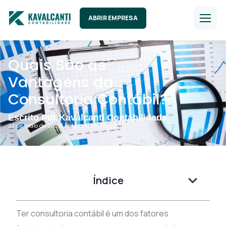
ABRIR EMPRESA
Quais São as
Vantagens da
Consultoria Contábil?
Escrito Por Kavalcanti Contabilidade
23 de maio de 2022
| Leitura: 1 minuto(s).
Índice
Ter consultoria contábil é um dos fatores