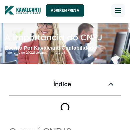
ABRIR EMPRESA
A importância do CNPJ
Escrito Por Kavalcanti Contabilidade
14 de julho de 2022
| Leitura: 1 minuto(s).
Índice