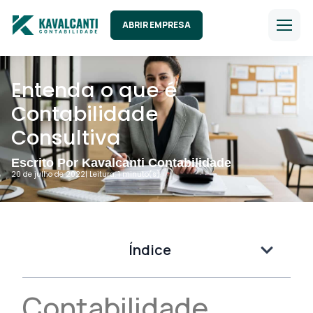
ABRIR EMPRESA
Entenda o que é
Contabilidade
Consultiva
Escrito Por Kavalcanti Contabilidade
20 de julho de 2022
| Leitura: 1 minuto(s).
Índice
Contabilidade