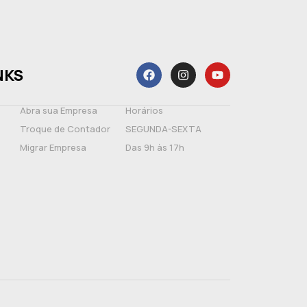
NKS
Abra sua Empresa
Horários
Troque de Contador
SEGUNDA-SEXTA
Migrar Empresa
Das 9h às 17h