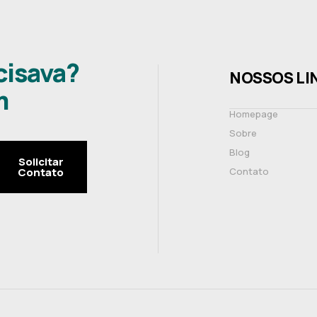
cisava?
NOSSOS LI
m
Homepage
Sobre
Blog
Solicitar
Contato
Contato