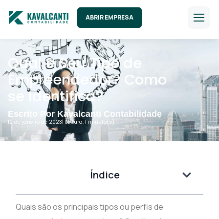
ABRIR EMPRESA
Qual é Seu Tipo de
Empreendedor? Como
se Identifica?
Escrito Por Kavalcanti Contabilidade
12 de janeiro de 2023
| Leitura: 1 minuto(s).
Índice
Quais são os principais tipos ou perfis de