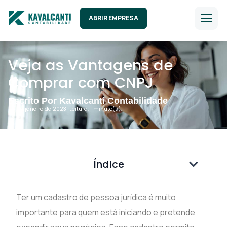
ABRIR EMPRESA
Veja as Vantagens de
Comprar com CNPJ
Escrito Por Kavalcanti Contabilidade
25 de janeiro de 2023
| Leitura: 1 minuto(s).
Índice
Ter um cadastro de pessoa jurídica é muito
importante para quem está iniciando e pretende