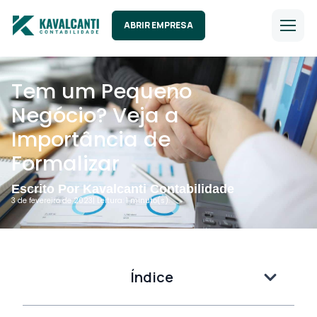
ABRIR EMPRESA
Tem um Pequeno
Negócio? Veja a
Importância de
Formalizar
Escrito Por Kavalcanti Contabilidade
3 de fevereiro de 2023
| Leitura: 1 minuto(s).
Índice