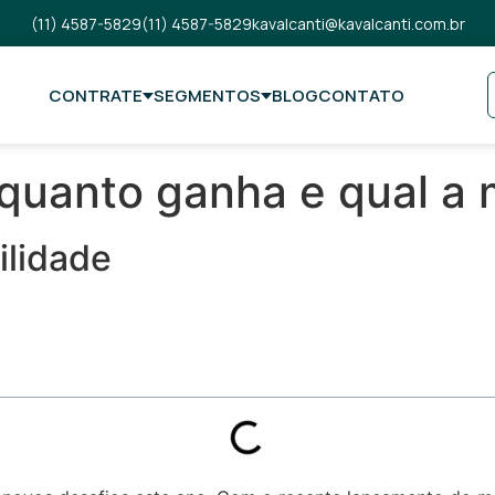
(11) 4587-5829
(11) 4587-5829
kavalcanti@kavalcanti.com.br
CONTRATE
SEGMENTOS
BLOG
CONTATO
a quanto ganha e qual a
ilidade