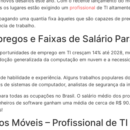
is novos desafios este ano. Com o recente lançamento do m
s os lugares estão exigindo um
profissional
de TI altamente
pagando uma quantia fixa àqueles que são capazes de pree
cia de trabalho.
regos e Faixas de Salário Par
s oportunidades de emprego em TI cresçam 14% até 2028, m
adoção generalizada da computação em nuvem e a necessi
 de habilidade e experiência. Alguns trabalhos populares d
tas de sistemas de computador, analistas de segurança da 
ara todas as ocupações no Brasil. O salário médio dos profi
heiros de software ganham uma média de cerca de R$ 90.0
s!
os Móveis – Profissional de TI