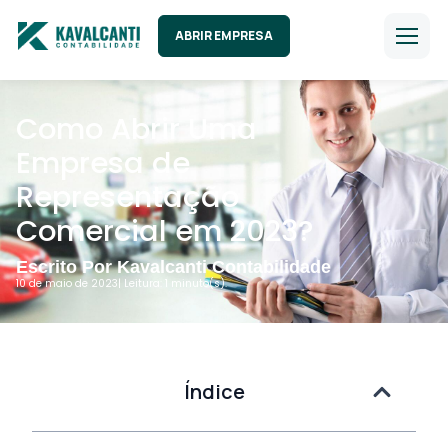
ABRIR EMPRESA
Como Abrir Uma
Empresa de
Representação
Comercial em 2023?
Escrito Por Kavalcanti Contabilidade
10 de maio de 2023
| Leitura: 1 minuto(s).
Índice