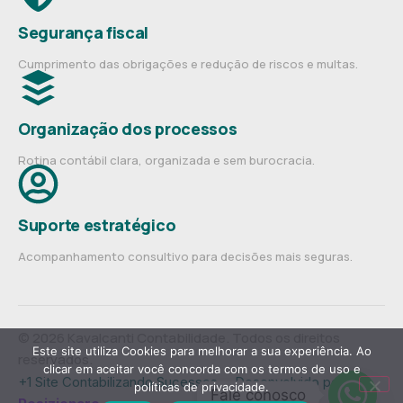
Segurança fiscal
Cumprimento das obrigações e redução de riscos e multas.
Organização dos processos
Rotina contábil clara, organizada e sem burocracia.
Suporte estratégico
Acompanhamento consultivo para decisões mais seguras.
© 2026 Kavalcanti Contabilidade. Todos os direitos
Este site utiliza Cookies para melhorar a sua experiência. Ao
reservados.
clicar em aceitar você concorda com os termos de uso e
+1 Site Contabilizando Sucessos— Desenvolvido por
políticas de privacidade.
Fale conosco