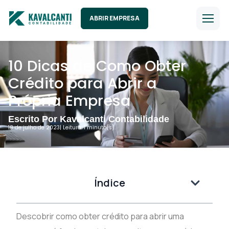
ABRIR EMPRESA
10 Dicas de Como Obter
Crédito para Abrir a
Própria Empresa
Escrito Por Kavalcanti Contabilidade
18 de julho de 2023
| Leitura: 1 minuto(s).
Índice
Descobrir como obter crédito para abrir uma