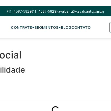
(11) 4587-5829
(11) 4587-5829
kavalcanti@kavalcanti.com.br
CONTRATE
SEGMENTOS
BLOG
CONTATO
ocial
ilidade