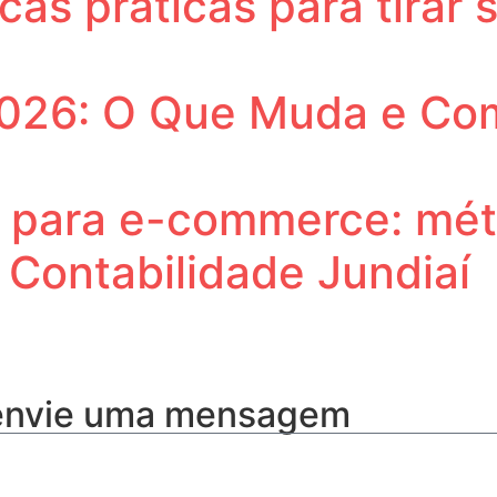
cas práticas para tirar
2026: O Que Muda e Co
s para e-commerce: mét
i Contabilidade Jundiaí
 envie uma mensagem