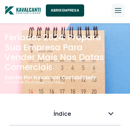
ABRIR EMPRESA
Feriados 2024: Prepare
Sua Empresa Para
Vender Mais Nas Datas
Comerciais
Escrito Por Kavalcanti Contabilidade
9 de abril de 2024
| Leitura: 1 minuto(s).
Índice