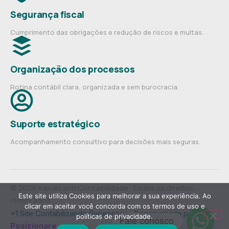
Segurança fiscal
Cumprimento das obrigações e redução de riscos e multas.
Organização dos processos
Rotina contábil clara, organizada e sem burocracia.
Suporte estratégico
Acompanhamento consultivo para decisões mais seguras.
© 2026 Kavalcanti Contabilidade. Todos os direitos
Este site utiliza Cookies para melhorar a sua experiência. Ao
reservados.
clicar em aceitar você concorda com os termos de uso e
+1 Site Contabilizando Sucessos— Desenvolvido por
políticas de privacidade.
Fale conosco
Posizionare
.