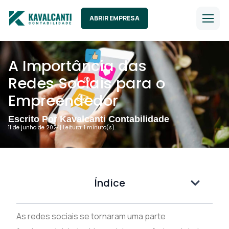
ABRIR EMPRESA
A Importância das
Redes Sociais para o
Empreendedor
Escrito Por Kavalcanti Contabilidade
11 de junho de 2024
| Leitura: 1 minuto(s).
Índice
As redes sociais se tornaram uma parte