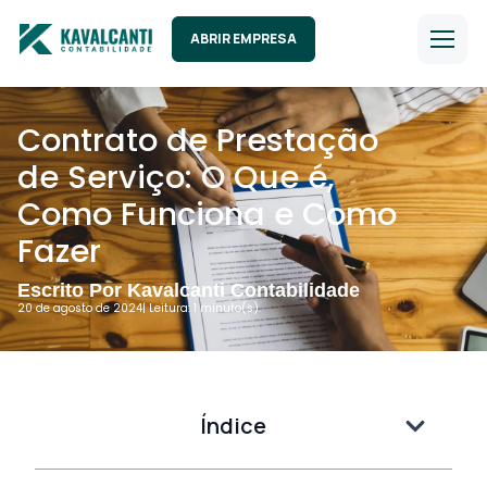
ABRIR EMPRESA
Contrato de Prestação
de Serviço: O Que é,
Como Funciona e Como
Fazer
Escrito Por Kavalcanti Contabilidade
20 de agosto de 2024
| Leitura: 1 minuto(s).
Índice