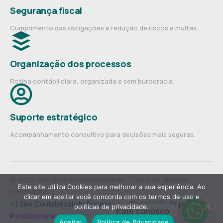
Segurança fiscal
Cumprimento das obrigações e redução de riscos e multas.
Organização dos processos
Rotina contábil clara, organizada e sem burocracia.
Suporte estratégico
Acompanhamento consultivo para decisões mais seguras.
© 2026 Kavalcanti Contabilidade. Todos os direitos
Este site utiliza Cookies para melhorar a sua experiência. Ao
reservados.
clicar em aceitar você concorda com os termos de uso e
+1 Site Contabilizando Sucessos— Desenvolvido por
políticas de privacidade.
Fale conosco
Posizionare
.
Aceitar
Política de Privacidade