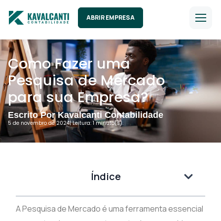
ABRIR EMPRESA
Como Fazer uma
Pesquisa de Mercado
para sua Empresa?
Escrito Por Kavalcanti Contabilidade
5 de novembro de 2024
| Leitura: 1 minuto(s).
Índice
A Pesquisa de Mercado é uma ferramenta essencial