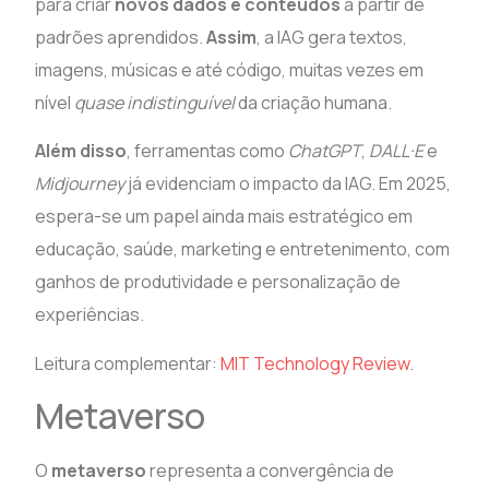
para criar
novos dados e conteúdos
a partir de
padrões aprendidos.
Assim
, a IAG gera textos,
imagens, músicas e até código, muitas vezes em
nível
quase indistinguível
da criação humana.
Além disso
, ferramentas como
ChatGPT
,
DALL·E
e
Midjourney
já evidenciam o impacto da IAG. Em 2025,
espera-se um papel ainda mais estratégico em
educação, saúde, marketing e entretenimento, com
ganhos de produtividade e personalização de
experiências.
Leitura complementar:
MIT Technology Review
.
Metaverso
O
metaverso
representa a convergência de