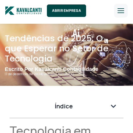
ABRIR EMPRESA
Tendências de 2025: O
que Esperar no Setor de
Tecnologia
Escrito Por Kavalcanti Contabilidade
17 de dezembro de 2024
| Leitura: 1 minuto(s).
Índice
Tecnologia em