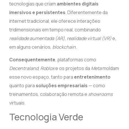
tecnologias que criam
ambientes digitais
imersivos e persistentes
. Diferentemente da
internet tradicional, ele oferece interações
tridimensionais em tempo real, combinando
realidade aumentada (AR)
,
realidade virtual (VR)
e,
em alguns cenários,
blockchain
.
Consequentemente
, plataformas como
Decentraland
,
Roblox
e os projetos da
Meta
moldam
esse novo espaço, tanto para
entretenimento
quanto para
soluções empresariais
— como
treinamentos, colaboração remota e
showrooms
virtuais.
Tecnologia Verde