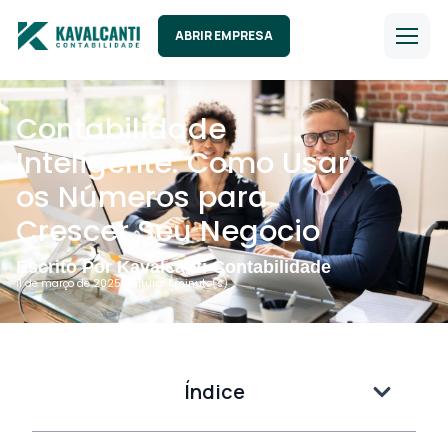
ABRIR EMPRESA
Contabilidade
Inteligente: Como Usar
os Números para
Crescer Seu Negócio
Escrito Por Kavalcanti Contabilidade
11 de março de 2025
| Leitura: 1 minuto(s).
Índice