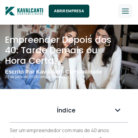
ABRIR EMPRESA
Empreender Depois dos
40: Tarde Demais ou
Hora Certa?
Escrito Por Kavalcanti Contabilidade
22 de julho de 2025
| Leitura: 1 minuto(s).
Índice
Ser um empreendedor com mais de 40 anos