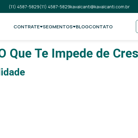
(11) 4587-5829
(11) 4587-5829
kavalcanti@kavalcanti.com.br
CONTRATE
SEGMENTOS
BLOG
CONTATO
O Que Te Impede de Cre
lidade