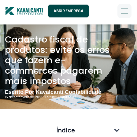
ABRIR EMPRESA
Cadastro fiscal de
produtos: evite os erros
que fazem e-
commerces pagarem
mais impostos
Escrito Por Kavalcanti Contabilidade
15 de setembro de 2025
| Leitura: 1 minuto(s).
Índice