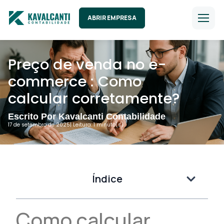
ABRIR EMPRESA
Preço de venda no e-
commerce : Como
calcular corretamente?
Escrito Por Kavalcanti Contabilidade
17 de setembro de 2025
| Leitura: 1 minuto(s).
Índice
Como calcular