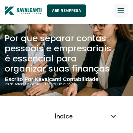
ABRIR EMPRESA
Por que separar contas
pessoais e empresariais
é essencial para
organizar suas finanças
Escrito Por Kavalcanti Contabilidade
29 de setembro de 2025
| Leitura: 1 minuto(s).
Índice