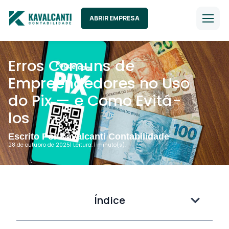
ABRIR EMPRESA
Erros Comuns de
Empreendedores no Uso
do Pix — e Como Evitá-
los
Escrito Por Kavalcanti Contabilidade
28 de outubro de 2025
| Leitura: 1 minuto(s).
Índice