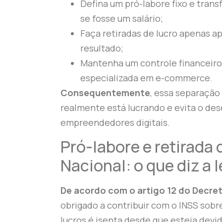
Defina um pró-labore fixo e trans
se fosse um salário;
Faça retiradas de lucro apenas a
resultado;
Mantenha um controle financeiro
especializada em e-commerce.
Consequentemente
, essa separação
realmente está lucrando e evita o dese
empreendedores digitais.
Pró-labore e retirada 
Nacional: o que diz a l
De acordo com o artigo 12 do Decre
obrigado a contribuir com o INSS sobr
lucros é isenta desde que esteja dev