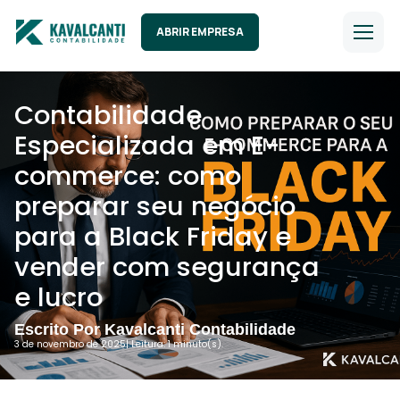
ABRIR EMPRESA
Contabilidade
Especializada em E-
commerce: como
preparar seu negócio
para a Black Friday e
vender com segurança
e lucro
Escrito Por Kavalcanti Contabilidade
3 de novembro de 2025
| Leitura: 1 minuto(s).