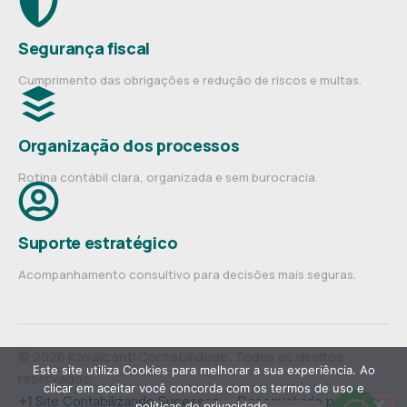
Segurança fiscal
Cumprimento das obrigações e redução de riscos e multas.
Organização dos processos
Rotina contábil clara, organizada e sem burocracia.
Suporte estratégico
Acompanhamento consultivo para decisões mais seguras.
© 2026 Kavalcanti Contabilidade. Todos os direitos
Este site utiliza Cookies para melhorar a sua experiência. Ao
reservados.
clicar em aceitar você concorda com os termos de uso e
+1 Site Contabilizando Sucessos— Desenvolvido por
políticas de privacidade.