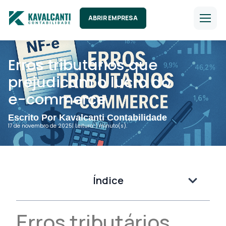
ABRIR EMPRESA
Erros tributários que
prejudicam o lucro do
e-commerce
Escrito Por Kavalcanti Contabilidade
17 de novembro de 2025
| Leitura: 1 minuto(s).
Índice
Erros tributários