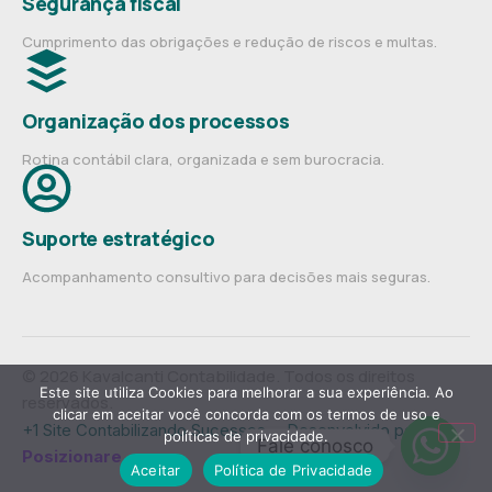
Segurança fiscal
Cumprimento das obrigações e redução de riscos e multas.
Organização dos processos
Rotina contábil clara, organizada e sem burocracia.
Suporte estratégico
Acompanhamento consultivo para decisões mais seguras.
© 2026 Kavalcanti Contabilidade. Todos os direitos
Este site utiliza Cookies para melhorar a sua experiência. Ao
reservados.
clicar em aceitar você concorda com os termos de uso e
+1 Site Contabilizando Sucessos— Desenvolvido por
políticas de privacidade.
Fale conosco
Posizionare
.
Aceitar
Política de Privacidade