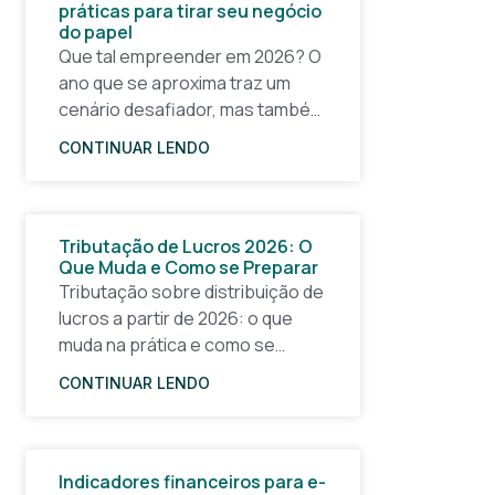
práticas para tirar seu negócio
do papel
Que tal empreender em 2026? O
ano que se aproxima traz um
cenário desafiador, mas também
cheio de oportunidades para
CONTINUAR LENDO
quem quer tirar uma ideia do
papel e construir um
Tributação de Lucros 2026: O
Que Muda e Como se Preparar
Tributação sobre distribuição de
lucros a partir de 2026: o que
muda na prática e como se
planejar com antecedência A
CONTINUAR LENDO
partir de 1º de janeiro de 2026, a
forma
Indicadores financeiros para e-