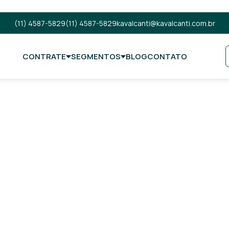
(11) 4587-5829
(11) 4587-5829
kavalcanti@kavalcanti.com.br
CONTRATE
SEGMENTOS
BLOG
CONTATO
 de