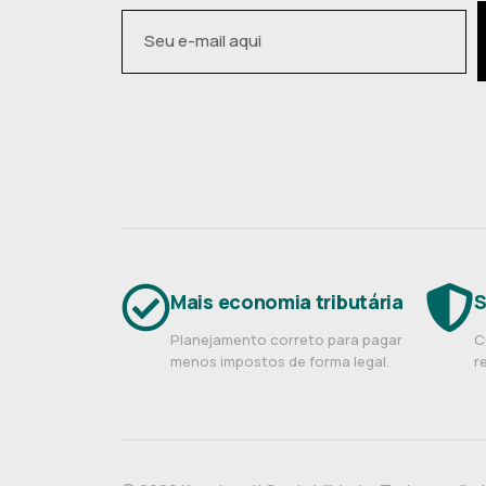
Mais economia tributária
S
Planejamento correto para pagar
C
menos impostos de forma legal.
r