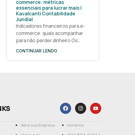
commerce: métricas
essenciais para lucrar mais |
Kavalcanti Contabilidade
Jundiaí
Indicadores financeiros para e-
commerce: quais acompanhar
para não perder dinheiro Os
indicadores financeiros para e-
CONTINUAR LENDO
commerce são a base de
qualquer decisão inteligente em
uma loja virtual. Sem números
claros, o
NKS
Abra sua Empresa
Horários