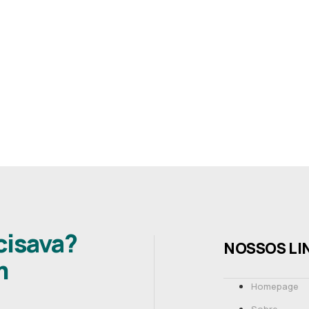
cisava?
NOSSOS LI
m
Homepage