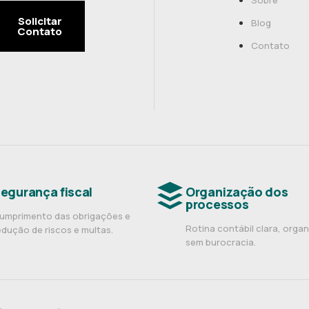
Sobre
Solicitar
Blog
Contato
Contato
egurança fiscal
Organização dos
processos
umprimento das obrigações e
Rotina contábil clara, orga
edução de riscos e multas.
sem burocracia.