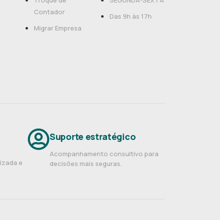
Troque de
SEGUNDA-SEXTA
Contador
Das 9h às 17h
Migrar Empresa
Suporte estratégico
Acompanhamento consultivo para
nizada e
decisões mais seguras.