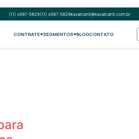
(11) 4587-5829
(11) 4587-5829
kavalcanti@kavalcanti.com.br
CONTRATE
SEGMENTOS
BLOG
CONTATO
para