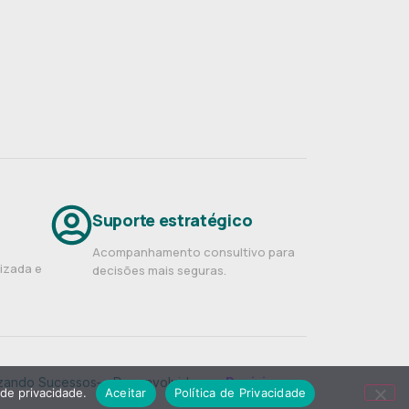
Suporte estratégico
Acompanhamento consultivo para
nizada e
decisões mais seguras.
ilizando Sucessos— Desenvolvido por
Posizionare
.
 de privacidade.
Aceitar
Política de Privacidade