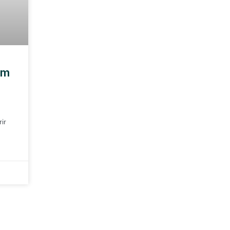
em
ir