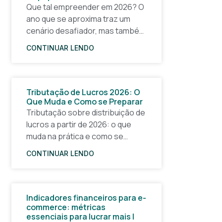
Que tal empreender em 2026? O
ano que se aproxima traz um
cenário desafiador, mas também
cheio de oportunidades para
CONTINUAR LENDO
quem quer tirar uma ideia do
papel e construir um
Tributação de Lucros 2026: O
Que Muda e Como se Preparar
Tributação sobre distribuição de
lucros a partir de 2026: o que
muda na prática e como se
planejar com antecedência A
CONTINUAR LENDO
partir de 1º de janeiro de 2026, a
forma
Indicadores financeiros para e-
commerce: métricas
essenciais para lucrar mais |