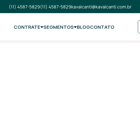
(11) 4587-5829
(11) 4587-5829
kavalcanti@kavalcanti.com.br
CONTRATE
SEGMENTOS
BLOG
CONTATO
 de
 do mercado!