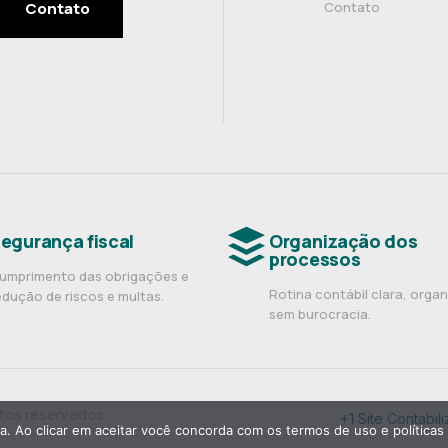
Contato
Contato
egurança fiscal
Organização dos
processos
umprimento das obrigações e
Rotina contábil clara, orga
edução de riscos e multas.
sem burocracia.
itos reservados.
+1 Site Contab
ia. Ao clicar em aceitar você concorda com os termos de uso e políticas